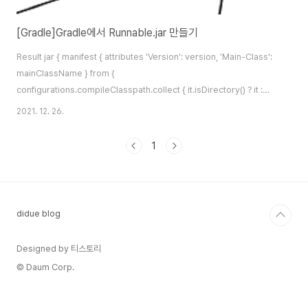
[Gradle]Gradle에서 Runnable.jar 만들기
Result jar { manifest { attributes 'Version': version, 'Main-Class':
mainClassName } from {
configurations.compileClasspath.collect { it.isDirectory() ? it :
zipTree(it) } } } build.gradle에 이렇게 코드를 추가해주세요. 주저리주저
2021. 12. 26.
리 Gradle을 이용해서 Runnable.jar를 만들기 위해선 설정이 필요합니다.
설정 없이 jar를 만들어보면 처음에는 Manifest가 없다고 할 겁니다! 그러면
1
아래와 같이 build.gradle에 코드를 추가해주세요. mainClassName =
'wesbin.toy.blog' version = '1.0' jar { man..
didue blog
Designed by 티스토리
© Daum Corp.