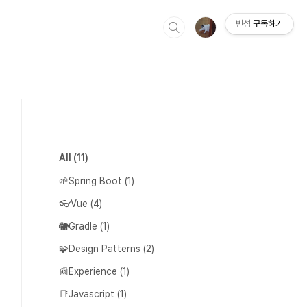
빈성
구독하기
All
(11)
🌱Spring Boot
(1)
👓Vue
(4)
🐘Gradle
(1)
🧩Design Patterns
(2)
📰Experience
(1)
📑Javascript
(1)