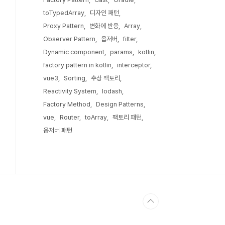
toTypedArray
디자인 패턴
Proxy Pattern
변화에 반응
Array
Observer Pattern
옵저버
filter
Dynamic component
params
kotlin
factory pattern in kotlin
interceptor
vue3
Sorting
추상 팩토리
Reactivity System
lodash
Factory Method
Design Patterns
vue
Router
toArray
팩토리 패턴
옵저버 패턴